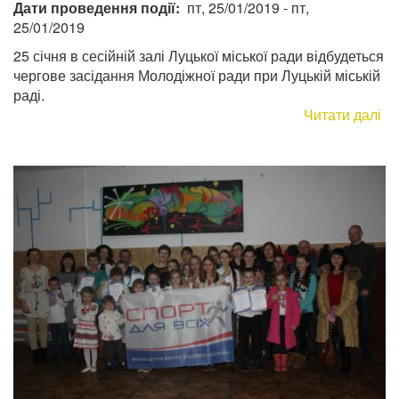
Дати проведення події
пт, 25/01/2019
-
пт,
25/01/2019
25 січня в сесійній залі Луцької міської ради відбудеться
чергове засідання Молодіжної ради при Луцькій міській
раді.
Читати далі
пр
Ві
че
за
Мо
ра
пр
Лу
мі
ра