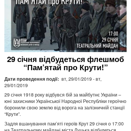
29 січня відбудеться флешмоб
“Пам’ятай про Крути!”
Дати проведення події
вт, 29/01/2019
-
вт,
29/01/2019
29 січня 1918 року відбувся бій за майбутнє України –
юні захисники Української Народної Республіки героїчно
боронили свою землю від ворога на залізничній станції
“Крути”.
Задля вшанування пам’яті героїв Крут 29 січня о 17:00
на Театральному майдані міста Луцька відбудеться