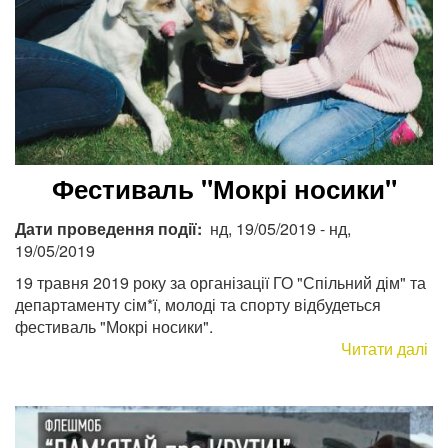
Н
20
Фестиваль "Мокрі носики"
Дати проведення події
нд, 19/05/2019
-
нд,
19/05/2019
19 травня 2019 року за організації ГО "Спільний дім" та
департаменту сім*ї, молоді та спорту відбудеться
фестиваль "Мокрі носики".
Читати далі
пр
Фе
"М
но