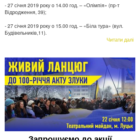
- 27 січня 2019 року о 14.00 год. – «Олімпія» (пр-т
Відродження, 39);
- 27 січня 2019 року о 15.00 год. – «Біла тура» (вул.
Будівельників,11).
Читати далі
пр
Фе
сп
дл
ме
мі
пр
Д
Со
Ук
Запрошуємо до акції