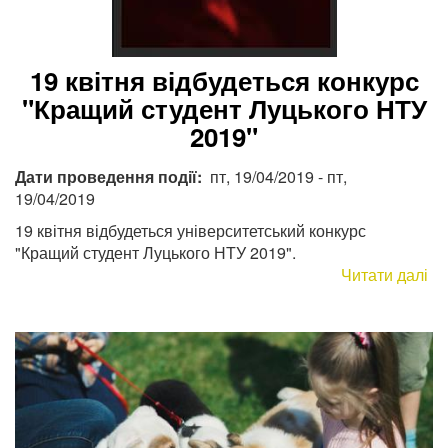
Но
19 квітня відбудеться конкурс
"Кращий студент Луцького НТУ
2019"
Дати проведення події
пт, 19/04/2019
-
пт,
19/04/2019
19 квітня відбудеться університетський конкурс
"Кращий студент Луцького НТУ 2019".
Читати далі
пр
19
кв
ві
ко
"К
ст
Лу