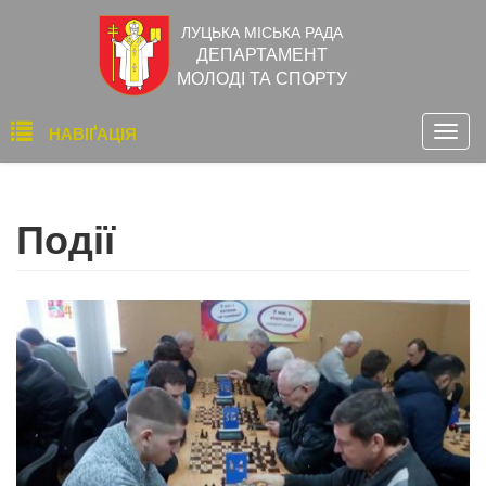
Перейти
ЛУЦЬКА МІСЬКА РАДА
до
ДЕПАРТАМЕНТ
основного
МОЛОДІ ТА СПОРТУ
вмісту
Основна
НАВІҐАЦІЯ
Togg
навіґація
navig
Події