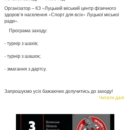
Організатор – КЗ «Луцький міський центр фізичного
здоров’я населення «Спорт для всіх» Луцької міської
ради».
Програма заходу:
- турнір з шахів;
- турнір з шашок;
- змагання з дартсу.
Запрошуємо усіх бажаючих долучитись до заходу!
Читати далі
пр
Фе
сп
«Б
ту
дл