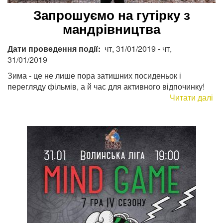
Запрошуємо на гутірку з
мандрівництва
Дати проведення події
чт, 31/01/2019
-
чт,
31/01/2019
Зима - це не лише пора затишних посиденьок і
перегляду фільмів, а й час для активного відпочинку!
Читати далі
пр
За
на
гу
з
ма