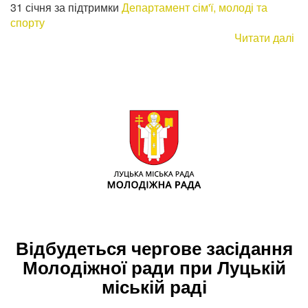
31 січня за підтримки
Департамент сім'ї, молоді та
спорту
Читати далі
пр
Ві
че
ет
ін
ро
гр
"M
Ca
Відбудеться чергове засідання
Молодіжної ради при Луцькій
міській раді