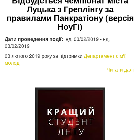
Відбудеться чемпіонат міста
Луцька з Греплінгу за
правилами Панкратіону (версія
НоуГі)
Дати проведення події
нд, 03/02/2019
-
нд,
03/02/2019
03 лютого 2019 року за підтримки
Департамент сім'ї,
молод
Читати далі
пр
Ві
че
мі
Лу
з
Гр
за
пр
Па
(в