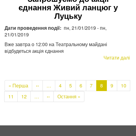
єднання Живий ланцюг у
Луцьку
Дати проведення події
пн, 21/01/2019
-
пн,
21/01/2019
Вже завтра о 12:00 на Театральному майдані
відбудеться акція єднання
Читати далі
пр
За
до
акц
Розбивка
єд
Перша
« Перша
Попередня
‹‹
…
Page
4
Page
5
Page
6
Page
7
Поточна
8
Page
9
Page
10
на
ла
сторінка
сторінка
сторінка
сторінки
Page
11
Page
12
…
Наступна
››
Остання
Остання »
у
сторінка
сторінка
Лу