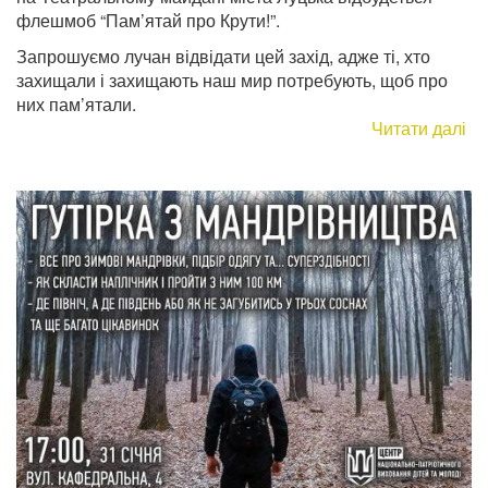
флешмоб “Пам’ятай про Крути!”.
Запрошуємо лучан відвідати цей захід, адже ті, хто
захищали і захищають наш мир потребують, щоб про
них пам’ятали.
Читати далі
пр
29
сі
ві
ф
“П
пр
Кр