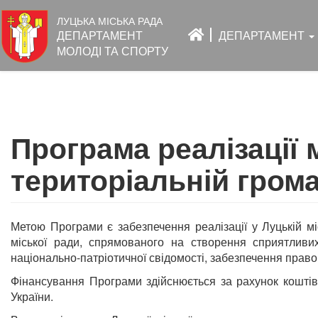
Основна
ЛУЦЬКА МІСЬКА РАДА
навіґація
ДЕПАРТАМЕНТ
ДЕПАРТАМЕНТ
МОЛОДІ ТА СПОРТУ
Перейти
до
Програма реалізації 
основного
вмісту
територіальній грома
Метою Програми є забезпечення реалізації у Луцькій міс
міської ради, спрямованого на створення сприятливи
національно-патріотичної свідомості, забезпечення прав
Фінансування Програми здійснюється за рахунок коштів
України.