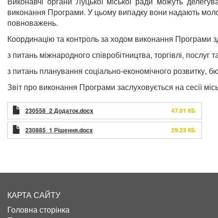
Виконавчі органи Луцької міської ради можуть делегу
виконання Програми. У цьому випадку вони надають молод
повноважень.
Координацію та контроль за ходом виконання Програми зді
з питань міжнародного співробітництва, торгівлі, послуг т
з питань планування соціально-економічного розвитку, бю
Звіт про виконання Програми заслуховується на сесії міськ
230558_2 Додаток.docx
47.01 КБ
230885_1 Рішення.docx
29.23 КБ
КАРТА САЙТУ
Головна сторінка