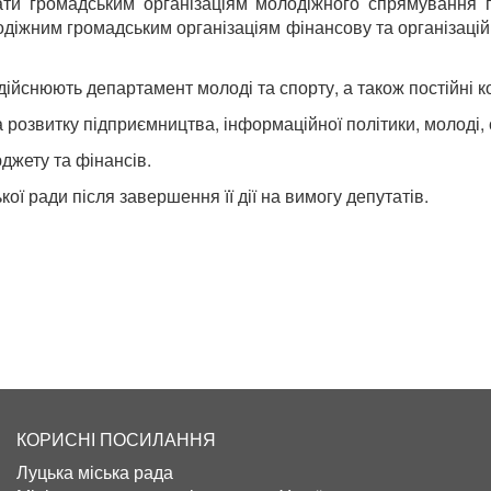
вати громадським організаціям молодіжного спрямування 
іжним громадським організаціям фінансову та організацій
йснюють департамент молоді та спорту, а також постійні ком
а розвитку підприємництва, інформаційної політики, молоді, 
джету та фінансів.
ої ради після завершення її дії на вимогу депутатів.
КОРИСНІ ПОСИЛАННЯ
Луцька міська рада