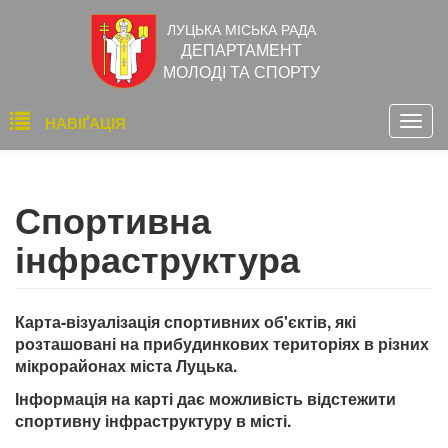
Перейти
ЛУЦЬКА МІСЬКА РАДА
до
ДЕПАРТАМЕНТ
основного
МОЛОДІ ТА СПОРТУ
вмісту
Основна
НАВІҐАЦІЯ
Togg
навіґація
navig
Спортивна
інфраструктура
Карта-візуалізація спортивних об'єктів, які
розташовані на прибудинкових територіях в різних
мікрорайонах міста Луцька.
Інформація на карті дає можливість відстежити
спортивну інфраструктуру в місті.