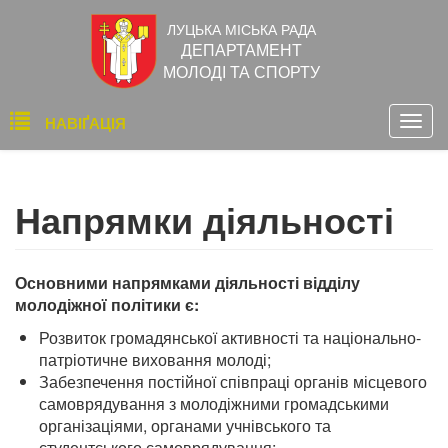
Перейти
ЛУЦЬКА МІСЬКА РАДА
до
ДЕПАРТАМЕНТ
основного
МОЛОДІ ТА СПОРТУ
вмісту
Основна
НАВІҐАЦІЯ
Togg
навіґація
navig
Напрямки діяльності
Основними напрямками діяльності відділу
молодіжної політики
є:
Розвиток громадянської активності та національно-
патріотичне виховання
молоді;
Забезпечення постійної співпраці органів місцевого
самоврядування з молодіжними громадськими
організаціями, органами учнівського та
студентського самоврядування;