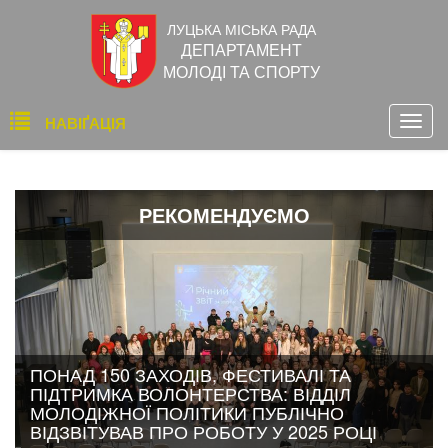
Перейти
ЛУЦЬКА МІСЬКА РАДА
до
ДЕПАРТАМЕНТ
основного
МОЛОДІ ТА СПОРТУ
вмісту
Основна
НАВІҐАЦІЯ
Togg
навіґація
navig
РЕКОМЕНДУЄМО
ПОНАД 150 ЗАХОДІВ, ФЕСТИВАЛІ ТА
ПІДТРИМКА ВОЛОНТЕРСТВА: ВІДДІЛ
МОЛОДІЖНОЇ ПОЛІТИКИ ПУБЛІЧНО
ВІДЗВІТУВАВ ПРО РОБОТУ У 2025 РОЦІ