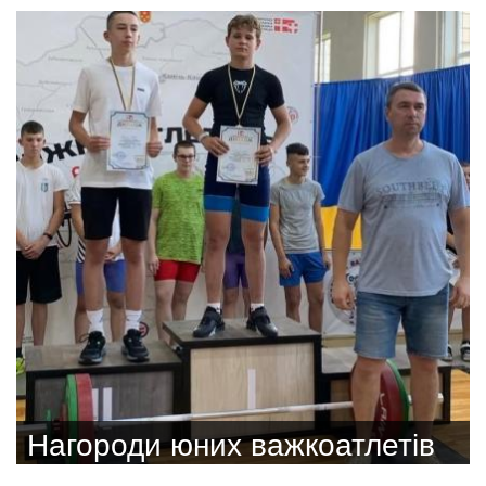
Нагороди юних важкоатлетів