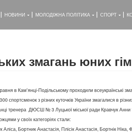
НОВИНИ
МОЛОДІЖНА ПОЛІТИКА
СПОРТ
К
ьких змагань юних гі
травня в Камʼянці-Подільському проходили всеукраїнські зма
300 спортсменок з різних куточків України змагалися в різн
нці тренера ДЮСШ № 3 Луцької міської ради Кравчук Анни т
жцями у своїх категоріях стали:
к Аліса, Бортник Анастасія, Плісік Анастасія, Бортнік Ніка, 