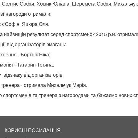
, Солтис Софія, Хомик Юліана, Шеремета Софія, Михальчук
ві нагороди отримали:
к Софія, Яцюра Оля.
за найвищій результат серед спортсменок 2015 р.н. отримал
ії від організаторів змагань:
хнення - Бортнік Ніка;
рмонія - Татарин Тетяна.
 відзнаку від організаторів
 тренера» отримала Михальчук Марія.
о спортсменів та тренера з нагородами та бажаємо нових с
КОРИСНІ ПОСИЛАННЯ