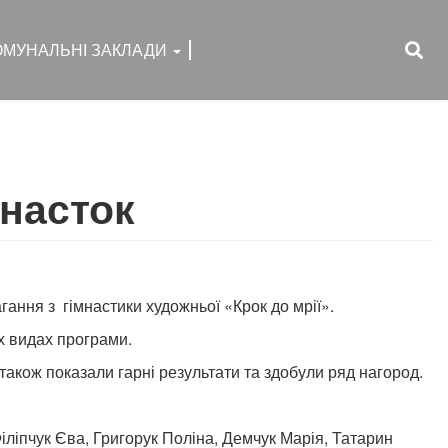
ОМУНАЛЬНІ ЗАКЛАДИ
мнасток
гання з гімнастики художньої «Крок до мрії».
их видах програми.
акож показали гарні результати та здобули ряд нагород.
Філіпчук Єва, Григорук Поліна, Демчук Марія, Татарин