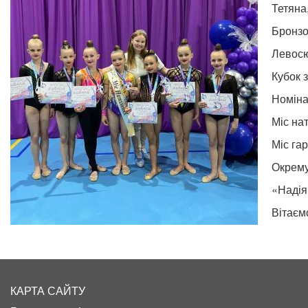
Тетяна
Бронзо
Левосю
Кубок 
Номінац
Міс нат
Міс га
Окрему
«Надія
Вітаєм
КАРТА САЙТУ