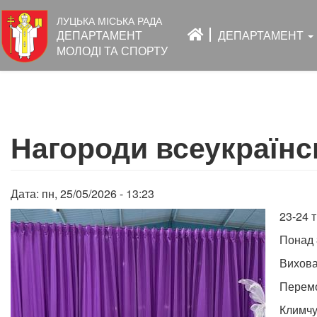
Основна
ЛУЦЬКА МІСЬКА РАДА
навіґація
ДЕПАРТАМЕНТ
ДЕПАРТАМЕНТ
МОЛОДІ ТА СПОРТУ
Перейти
до
Нагороди всеукраїнс
основного
вмісту
Дата:
пн, 25/05/2026 - 13:23
23-24 
Понад 
Вихова
Перемо
Климчу