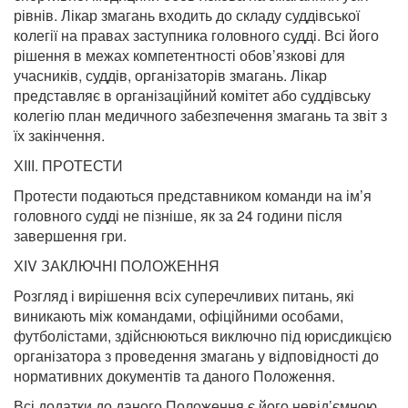
рівнів. Лікар змагань входить до складу суддівської
колегії на правах заступника головного судді. Всі його
рішення в межах компетентності обов’язкові для
учасників, суддів, організаторів змагань. Лікар
представляє в організаційний комітет або суддівську
колегію план медичного забезпечення змагань та звіт з
їх закінчення.
ХIІІ. ПРОТЕСТИ
Протести подаються представником команди на ім’я
головного судді не пізніше, як за 24 години після
завершення гри.
ХІV ЗАКЛЮЧНІ ПОЛОЖЕННЯ
Розгляд і вирішення всіх суперечливих питань, які
виникають між командами, офіційними особами,
футболістами, здійснюються виключно під юрисдикцією
організатора з проведення змагань у відповідності до
нормативних документів та даного Положення.
Всі додатки до даного Положення є його невід’ємною