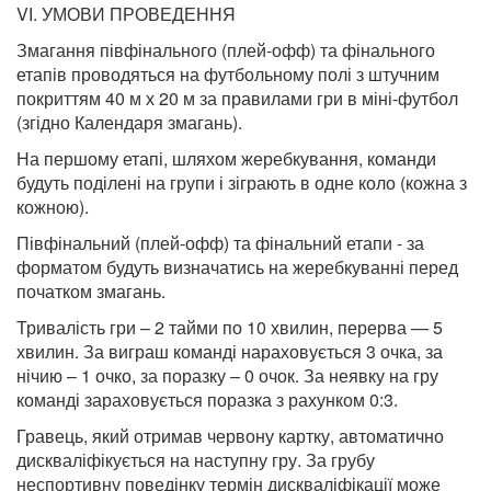
VІ. УМОВИ ПРОВЕДЕННЯ
Змагання півфінального (плей-офф) та фінального
етапів проводяться на футбольному полі з штучним
покриттям 40 м х 20 м за правилами гри в міні-футбол
(згідно Календаря змагань).
На першому етапі, шляхом жеребкування, команди
будуть поділені на групи і зіграють в одне коло (кожна з
кожною).
Півфінальний (плей-офф) та фінальний етапи - за
форматом будуть визначатись на жеребкуванні перед
початком змагань.
Тривалість гри – 2 тайми по 10 хвилин, перерва — 5
хвилин. За виграш команді нараховується 3 очка, за
нічию – 1 очко, за поразку – 0 очок. За неявку на гру
команді зараховується поразка з рахунком 0:3.
Гравець, який отримав червону картку, автоматично
дискваліфікується на наступну гру. За грубу
неспортивну поведінку термін дискваліфікації може