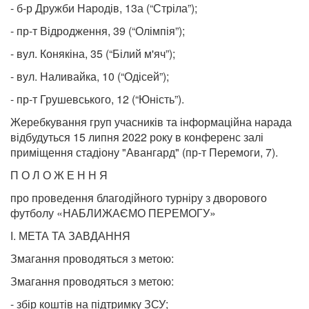
- б-р Дружби Народів, 13а (“Стріла”);
- пр-т Відродження, 39 (“Олімпія”);
- вул. Конякіна, 35 (“Білий м'яч”);
- вул. Наливайка, 10 (“Одісей”);
- пр-т Грушевського, 12 (“Юність”).
Жеребкування груп учасників та інформаційна нарада
відбудуться 15 липня 2022 року в конференс залі
приміщення стадіону "Авангард" (пр-т Перемоги, 7).
П О Л О Ж Е Н Н Я
про проведення благодійного турніру з дворового
футболу «НАБЛИЖАЄМО ПЕРЕМОГУ»
І. МЕТА ТА ЗАВДАННЯ
Змагання проводяться з метою:
Змагання проводяться з метою:
- збір коштів на підтримку ЗСУ;