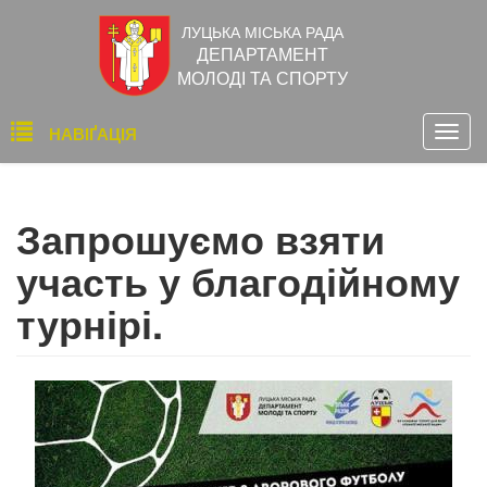
Перейти
ЛУЦЬКА МІСЬКА РАДА
до
ДЕПАРТАМЕНТ
основного
МОЛОДІ ТА СПОРТУ
вмісту
Основна
НАВІҐАЦІЯ
Togg
навіґація
navig
Запрошуємо взяти
участь у благодійному
турнірі.