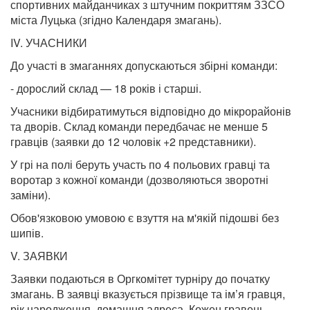
спортивних майданчиках з штучним покриттям ЗЗСО
міста Луцька (згідно Календаря змагань).
IV. УЧАСНИКИ
До участі в змаганнях допускаються збірні команди:
- дорослий склад — 18 років і старші.
Учасники відбиратимуться відповідно до мікрорайонів
та дворів. Склад команди передбачає не менше 5
гравців (заявки до 12 чоловік +2 представники).
У грі на полі беруть участь по 4 польових гравці та
воротар з кожної команди (дозволяються зворотні
заміни).
Обов'язковою умовою є взуття на м'якій підошві без
шипів.
V. ЗАЯВКИ
Заявки подаються в Оргкомітет турніру до початку
змагань. В заявці вказується прізвище та ім’я гравця,
рік народження, домашня адреса. Кожен гравець