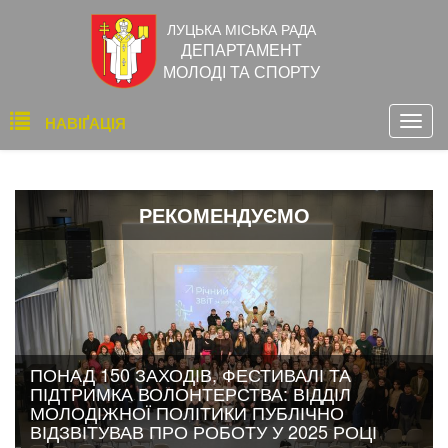
Перейти
ЛУЦЬКА МІСЬКА РАДА
до
ДЕПАРТАМЕНТ
основного
МОЛОДІ ТА СПОРТУ
вмісту
Основна
НАВІҐАЦІЯ
Togg
навіґація
navig
РЕКОМЕНДУЄМО
ПОНАД 150 ЗАХОДІВ, ФЕСТИВАЛІ ТА
ПІДТРИМКА ВОЛОНТЕРСТВА: ВІДДІЛ
МОЛОДІЖНОЇ ПОЛІТИКИ ПУБЛІЧНО
ВІДЗВІТУВАВ ПРО РОБОТУ У 2025 РОЦІ