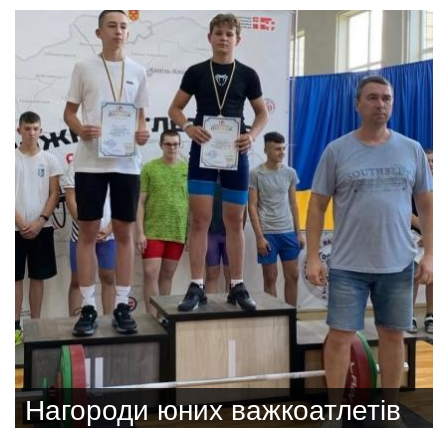
Нагороди юних важкоатлетів