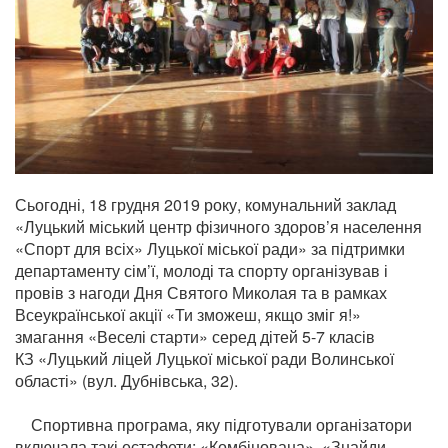
Сьогодні, 18 грудня 2019 року, комунальний заклад
«Луцький міський центр фізичного здоров’я населення
«Спорт для всіх» Луцької міської ради» за підтримки
департаменту сім’ї, молоді та спорту організував і
провів з нагоди Дня Святого Миколая та в рамках
Всеукраїнської акції «Ти зможеш, якщо зміг я!»
змагання «Веселі старти» серед дітей 5-7 класів
КЗ «Луцький
ліцей Луцької міської ради Волинської
області» (вул. Дубнівська, 32).
Спортивна програма, яку підготували організатори
включала такі естафети: «Комбінована», «Знайди