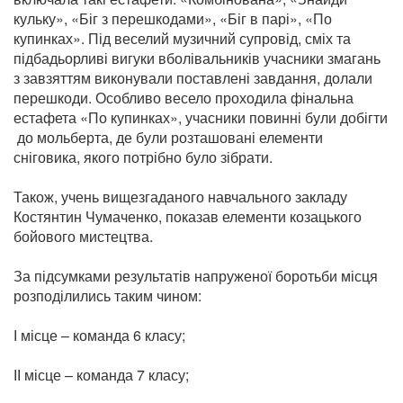
кульку», «Біг з перешкодами», «Біг в парі», «По
купинках». Під веселий музичний супровід, сміх та
підбадьорливі вигуки вболівальників учасники змагань
з завзяттям виконували поставлені завдання, долали
перешкоди. Особливо весело проходила фінальна
естафета «По купинках», учасники повинні були добігти
до мольберта, де були розташовані елементи
сніговика, якого потрібно було зібрати.
Також, учень вищезгаданого навчального закладу
Костянтин Чумаченко, показав елементи козацького
бойового мистецтва.
За підсумками результатів напруженої боротьби місця
розподілились таким чином:
І місце – команда 6 класу;
ІІ місце – команда 7 класу;