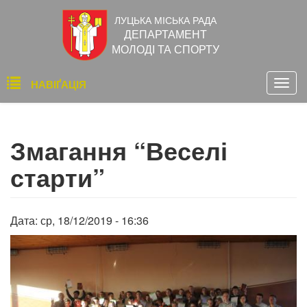
Перейти
ЛУЦЬКА МІСЬКА РАДА
до
ДЕПАРТАМЕНТ
основного
МОЛОДІ ТА СПОРТУ
вмісту
Основна
НАВІҐАЦІЯ
Togg
навіґація
navig
Змагання “Веселі
старти”
Дата:
ср, 18/12/2019 - 16:36