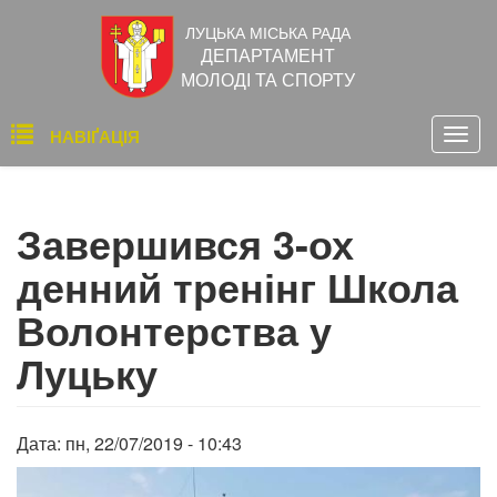
Перейти
ЛУЦЬКА МІСЬКА РАДА
до
ДЕПАРТАМЕНТ
основного
МОЛОДІ ТА СПОРТУ
вмісту
Основна
НАВІҐАЦІЯ
Togg
навіґація
navig
Завершився 3-ох
денний тренінг Школа
Волонтерства у
Луцьку
Дата:
пн, 22/07/2019 - 10:43