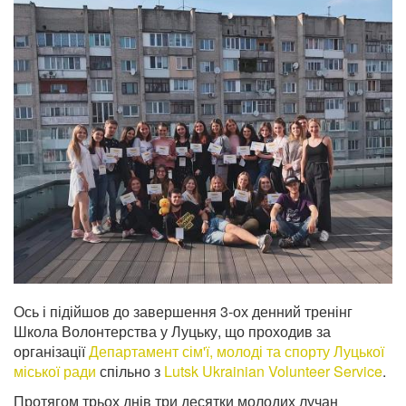
Ось і підійшов до завершення 3-ох денний тренінг
Школа Волонтерства у Луцьку, що проходив за
організації
Департамент сім'ї, молоді та спорту Луцької
міської ради
спільно з
Lutsk Ukrainian Volunteer Service
.
Протягом трьох днів три десятки молодих лучан