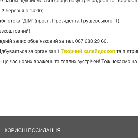
е разом відкриємо свої серця назустріч радості та творчості
 2 березня о 14:00;
ібліотека “ДІМ” (просп. Президента Грушевського, 1).
езкоштовний!
дній запис обов’язковий за тел. 067 688 23 60.
відбувається за організації
Творчий калейдоскоп
та підтри
– це час нових вражень та теплих зустрічей! Тож чекаємо на
КОРИСНІ ПОСИЛАННЯ