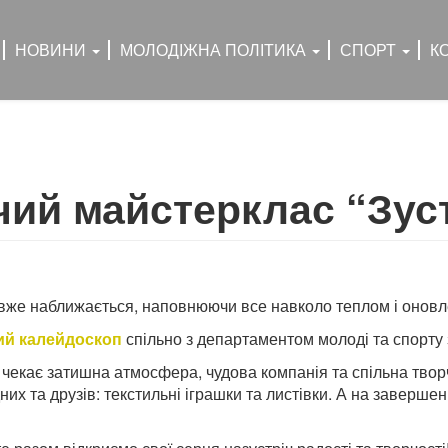
НОВИНИ
МОЛОДІЖНА ПОЛІТИКА
СПОРТ
К
ий майстерклас “Зуст
вже наближається, наповнюючи все навколо теплом і онов
ий калейдоскоп
спільно з департаментом молоді та спорту 
 чекає затишна атмосфера, чудова компанія та спільна тво
дних та друзів: текстильні іграшки та листівки. А на завер