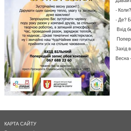
Давайт
- Коли?
- Де? Б
Вхід б
Попере
Захід 
Весна 
КАРТА САЙТУ