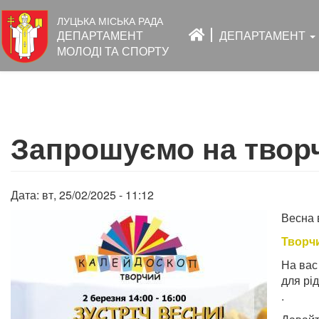
Основна
ЛУЦЬКА МІСЬКА РАДА
навіґація
ДЕПАРТАМЕНТ
ДЕПАРТАМЕНТ
МОЛОДІ ТА СПОРТУ
Перейти
до
Запрошуємо на творч
основного
вмісту
Дата:
вт, 25/02/2025 - 11:12
Весна 
Творч
На вас
для рі
.