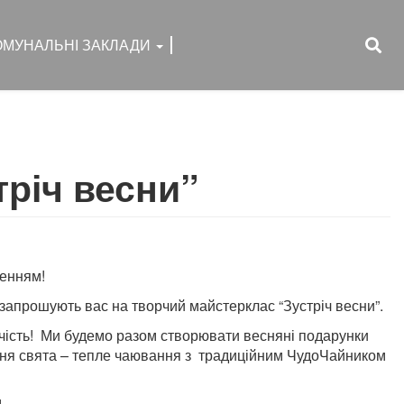
ОМУНАЛЬНІ ЗАКЛАДИ
річ весни”
ленням!
запрошують вас на творчий майстерклас “Зустріч весни”.
рчість! Ми будемо разом створювати весняні подарунки
шення свята – тепле чаювання з традиційним ЧудоЧайником