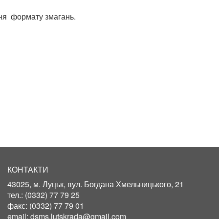
ння формату змагань.
КОНТАКТИ
43025, м. Луцьк, вул. Богдана Хмельницького, 21
тел.:
(0332) 77 79 25
факс:
(0332) 77 79 01
email:
dsms.lutskrada@gmail.com