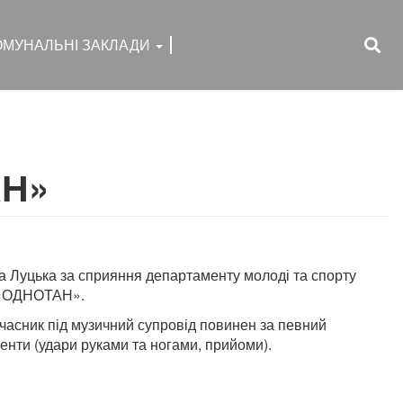
ОМУНАЛЬНІ ЗАКЛАДИ
АН»
та Луцька за сприяння департаменту молоді та спорту
р «ОДНОТАН».
часник під музичний супровід повинен за певний
енти (удари руками та ногами, прийоми).