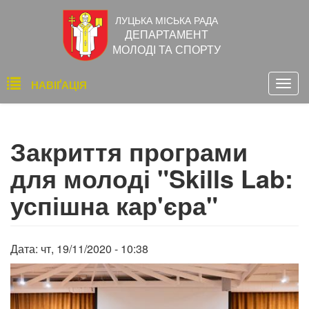
Перейти
ЛУЦЬКА МІСЬКА РАДА
до
ДЕПАРТАМЕНТ
основного
МОЛОДІ ТА СПОРТУ
вмісту
Основна
НАВІҐАЦІЯ
Togg
навіґація
navig
Закриття програми
для молоді "Skills Lab:
успішна кар'єра"
Дата:
чт, 19/11/2020 - 10:38