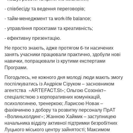
- співбесіду та ведення переговорів;
- тайм-менеджмент та work-life balance;
- управління проєктами та креативність;
- ефективну презентацію.
Не просто знають, адже протягом 6-ти насичених
занять учасники працювали практично, здобули нові
навички, попрацювали із крутими експертами
Програми.
Погодьтесь, не кожного дня молоді люди мають змогу
поспілкуватись із Андрієм Сіруком – засновником
агентства
«
ARTEFACT.St»
;
Ольгою Созонікт–
спеціалісткою з корпоративних комунікацій,
психологинею, тренеркою; Ларисою Новак –
фахівчинею з добору та розвитку персоналу ПрАТ
«Волиньхолдинг»;
Жанною Хаймик – заступницею
начальника відділу активної підтримки безробітних
Луцького міського центру зайнятості;
Максимом