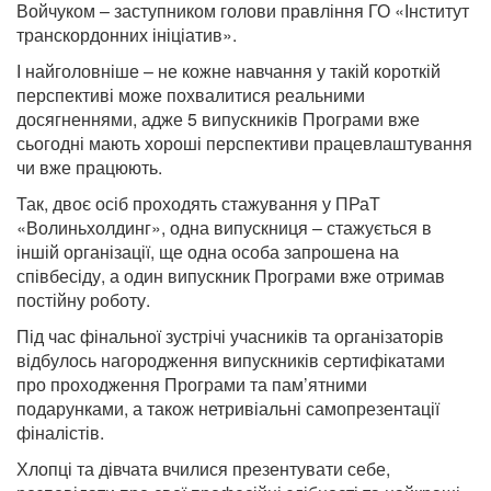
Войчуком – заступником голови правління ГО «Інститут
транскордонних ініціатив».
І найголовніше – не кожне навчання у такій короткій
перспективі може похвалитися реальними
досягненнями, адже 5 випускників Програми вже
сьогодні мають хороші перспективи працевлаштування
чи вже працюють.
Так, двоє осіб проходять стажування у ПРаТ
«Волиньхолдинг», одна випускниця – стажується в
іншій організації, ще одна особа запрошена на
співбесіду, а один випускник Програми вже отримав
постійну роботу.
Під час фінальної зустрічі учасників та організаторів
відбулось нагородження випускників сертифікатами
про проходження Програми та пам’ятними
подарунками, а також нетривіальні самопрезентації
фіналістів.
Хлопці та дівчата вчилися презентувати себе,