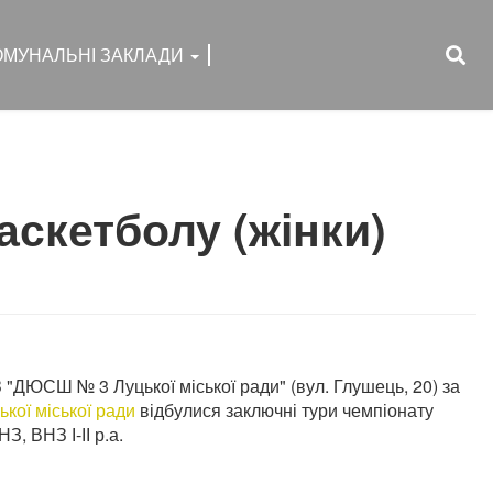
ОМУНАЛЬНІ ЗАКЛАДИ
аскетболу (жінки)
З "ДЮСШ № 3 Луцької міської ради" (вул. Глушець, 20) за
ької міської ради
відбулися заключні тури чемпіонату
, ВНЗ І-ІІ р.а.