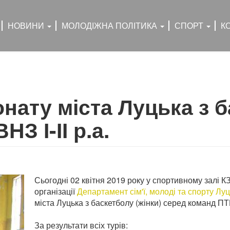
НОВИНИ
МОЛОДІЖНА ПОЛІТИКА
СПОРТ
К
нату міста Луцька з б
З І-ІІ р.а.
Сьогодні 02 квітня 2019 року у спортивному залі К
організації
Департамент сім'ї, молоді та спорту Луц
міста Луцька з баскетболу (жінки) серед команд ПТНЗ
За результати всіх турів: