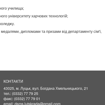
ного училища;
ого університету харчових технологій;
коледжу.
 медалями, дипломами та призами від департаменту сім'ї,
КОНТАКТИ
43025, м. Луцьк, вул. Богдана Хмельницького, 21
тел.:
(0332) 77 79 25
факс:
(0332) 77 79 01
email:
dsms.lutskrada@gmail.com