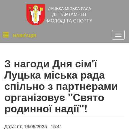
Перейти
ЛУЦЬКА МІСЬКА РАДА
до
ДЕПАРТАМЕНТ
основного
МОЛОДІ ТА СПОРТУ
вмісту
Основна
НАВІҐАЦІЯ
Togg
навіґація
navig
З нагоди Дня сім'ї
Луцька міська рада
спільно з партнерами
організовує "Свято
родинної надії"!
Дата:
пт, 16/05/2025 - 15:41