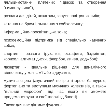
ляльки-мотанки, плетених підвісок та створення
"символу сили");
розваги для дітей, аквагрим, запуск повітряних зміїв;
катання на бричці, змагання з хобіхорсингу;
інформаційно-просвітницька зона;
психоемоційна підтримка від спеціально навчених
собак;
спортивні розваги (руханки, естафети, бадмінтон,
корнхол, алтимат диски, флорбол, линва, доджбол);
лазертаг - ідеальне рішення для динамічного
відпочинку у колі сім’ї або з друзями;
музична сцена (акустичний вечір з гітарою, бандурою,
фортепіано та виступами музичних колективів, а також
"вільний мікрофон", під час якого ви зможете
продемонструвати свої творчі здібності).
Також для вас діятиме фуд-зона