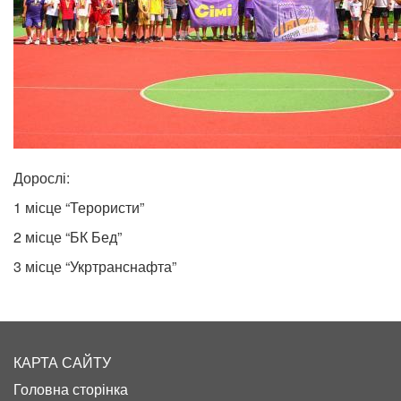
Дорослі:
1 місце “Терористи”
2 місце “БК Бед”
3 місце “Укртранснафта”
КАРТА САЙТУ
Головна сторінка