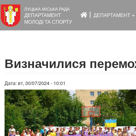
Основна
ЛУЦЬКА МІСЬКА РАДА
навіґація
ДЕПАРТАМЕНТ
ДЕПАРТАМЕНТ
МОЛОДІ ТА СПОРТУ
Перейти
до
Визначилися перемож
основного
вмісту
Дата:
вт, 30/07/2024 - 10:01