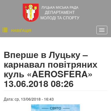
Перейти
ЛУЦЬКА МІСЬКА РАДА
до
ДЕПАРТАМЕНТ
основного
МОЛОДІ ТА СПОРТУ
вмісту
Основна
НАВІҐАЦІЯ
Togg
навіґація
navig
Вперше в Луцьку –
карнавал повітряних
куль «AEROSFERA»
13.06.2018 08:26
Дата:
ср, 13/06/2018 - 16:43