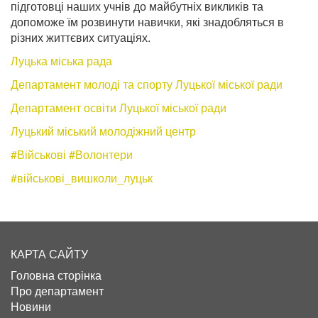
підготовці наших учнів до майбутніх викликів та
допоможе їм розвинути навички, які знадобляться в
різних життєвих ситуаціях.
Луцька міська рада
Департамент молоді та спорту Луцької міської ради
Департамент освіти Луцької міської ради
Луцький міський молодіжний центр
#Військові
#Волонтери
#військові_вишколи_луцьк
КАРТА САЙТУ
Головна сторінка
Про департамент
Новини