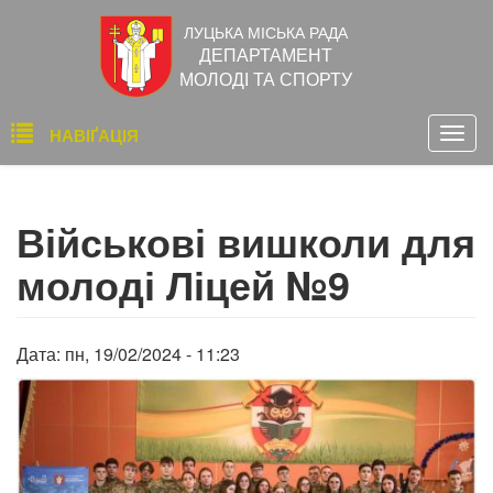
Перейти
ЛУЦЬКА МІСЬКА РАДА
до
ДЕПАРТАМЕНТ
основного
МОЛОДІ ТА СПОРТУ
вмісту
Основна
НАВІҐАЦІЯ
Togg
навіґація
navig
Військові вишколи для
молоді Ліцей №9
Дата:
пн, 19/02/2024 - 11:23