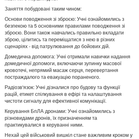
Заняття побудовані таким чином:
Основи поводження зі зброєю: Учні ознайомились з
безпекою та 5 основними правилами поводження зі
зброєю. Вони також навчались правильно вкладати
зброю, цілитись та переміщатися з нею в різних
сценаріях - від патрулювання до бойових дій.
Домедична допомога: Учні отримали навички надання
домедичної допомоги, включаючи зупинку масової
кровотечі, непрямий масаж серця, перевертання
постраждалого та евакуацію пораненого.
Радіозв'язок: Учні дізналися про будову та функції
рацій, етикет спілкування в ефірі та налаштування
чистоти сигналу для ефективної комунікації.
Керування БпЛА дронами: Учні ознайомились з
різновидами дронів, їх призначенням та
практикувалися в керуванні ними.
Нехай цей військовий вишкіл стане важливим кроком у