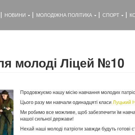
НОВИНИ
МОЛОДІЖНА ПОЛІТИКА
СПОРТ
К
ля молоді Ліцей №10
Продовжуємо нашу місію навчання молодих патріо
Цього разу ми навчали одинадцяті класи
Луцький 
Ми робимо все можливе, щоб забезпечити їм навчан
нашої сильної держави!
Нехай наші молоді патріоти завжди будуть готові с