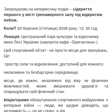
Запрошуємо на непересічну подію – в
ідкриття
першого у місті тренажерного залу під відкритим
небом.
Коли?
20 березня (п’ятниця) 2026 року, 12: 30 год.
Локація:
Центральний парк культури та відпочинку
імені Лесі Українки (навпроти кафе «Бригантина»).
Цей спортивний об’єкт - не просто місце для тренувань.
Це:
простір сили та відновлення, доступний для кожного;
інклюзивне та безбар’єрне середовище;
місце, де кожен, незалежно від віку чи фізичних
можливостей, може зміцнювати здоров’я та
покращувати свій фізичний стан.
Ініціаторами
облаштування спортивного майданчика є
ветерани війни — люди, які щодня доводять, що
незламність — це не слово, а дія.