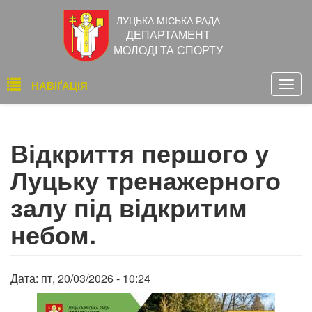
Перейти
ЛУЦЬКА МІСЬКА РАДА
до
ДЕПАРТАМЕНТ
основного
МОЛОДІ ТА СПОРТУ
вмісту
Основна
НАВІҐАЦІЯ
Togg
навіґація
navig
Відкриття першого у
Луцьку тренажерного
залу під відкритим
небом.
Дата:
пт, 20/03/2026 - 10:24