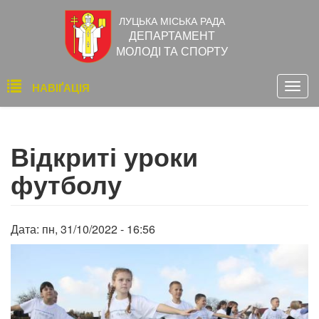
Перейти
ЛУЦЬКА МІСЬКА РАДА
до
ДЕПАРТАМЕНТ
основного
МОЛОДІ ТА СПОРТУ
вмісту
Основна
НАВІҐАЦІЯ
Togg
навіґація
navig
Відкриті уроки
футболу
Дата:
пн, 31/10/2022 - 16:56