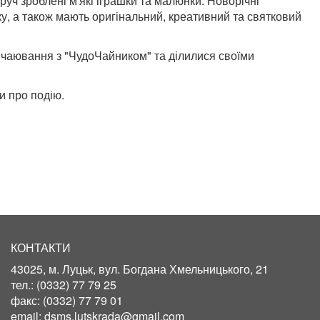
уч зроблені м'які іграшки та малюнки. Новорічні
у, а також мають оригінальний, креативний та святковий
 чаювання з "ЧудоЧайником" та ділилися своїми
и про подію.
КОНТАКТИ
43025, м. Луцьк, вул. Богдана Хмельницького, 21
тел.:
(0332) 77 79 25
факс:
(0332) 77 79 01
email:
dsms.lutskrada@gmail.com