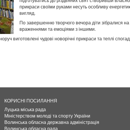
підготуватись до різдвяних свят створивши власнор
прикраси своїми руками несуть особливу енергетик
вигляд.
По завершенню творчого вечора діти зібралися на
враженнями та емоціями з іншими.
норуч виготовлені чудові новорічні прикраси та теплі спогад
КОРИСНІ ПОСИЛАННЯ
Луцька міська рада
Міністерством молоді та спорту України
Волинська обласна державна адміністрація
Волинська обласна рада