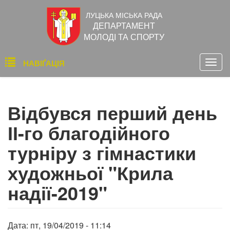
Перейти
ЛУЦЬКА МІСЬКА РАДА
до
ДЕПАРТАМЕНТ
основного
МОЛОДІ ТА СПОРТУ
вмісту
Основна
НАВІҐАЦІЯ
Togg
навіґація
navig
Відбувся перший день
ІІ-го благодійного
турніру з гімнастики
художньої "Крила
надії-2019"
Дата:
пт, 19/04/2019 - 11:14