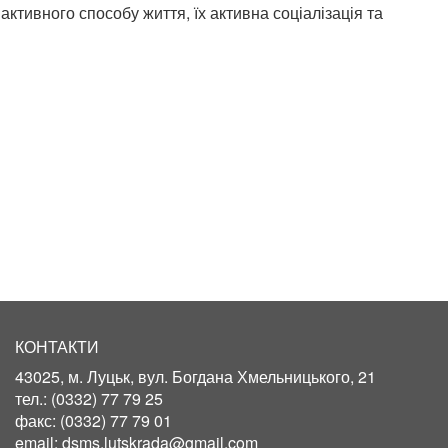
активного способу життя, їх активна соціалізація та
КОНТАКТИ
43025, м. Луцьк, вул. Богдана Хмельницького, 21
тел.:
(0332) 77 79 25
факс:
(0332) 77 79 01
email:
dsms.lutskrada@gmail.com