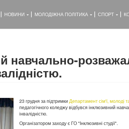
НОВИНИ
МОЛОДІЖНА ПОЛІТИКА
СПОРТ
К
й навчально-розважал
валідністю.
23 грудня за підтримки
Департамент сім'ї, молоді т
педагогічного коледжу відбувся інклюзивний навча
інвалідністю.
Організатором заходу є ГО "Інклюзивні студії".