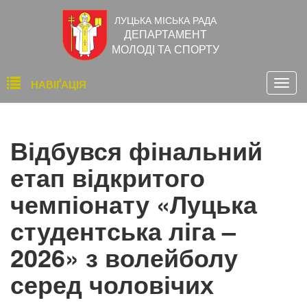
Перейти
ЛУЦЬКА МІСЬКА РАДА
до
ДЕПАРТАМЕНТ
основного
МОЛОДІ ТА СПОРТУ
вмісту
Основна
НАВІҐАЦІЯ
Togg
навіґація
navig
Відбувся фінальний
етап відкритого
чемпіонату «Луцька
студентська ліга –
2026» з волейболу
серед чоловічих