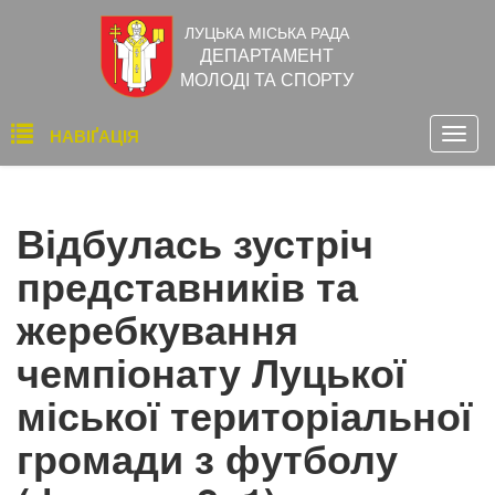
Перейти
ЛУЦЬКА МІСЬКА РАДА
до
ДЕПАРТАМЕНТ
основного
МОЛОДІ ТА СПОРТУ
вмісту
Основна
НАВІҐАЦІЯ
Togg
навіґація
navig
Відбулась зустріч
представників та
жеребкування
чемпіонату Луцької
міської територіальної
громади з футболу