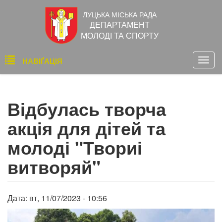
Перейти
ЛУЦЬКА МІСЬКА РАДА
до
ДЕПАРТАМЕНТ
основного
МОЛОДІ ТА СПОРТУ
вмісту
Основна
НАВІҐАЦІЯ
Togg
навіґація
navig
Відбулась творча
акція для дітей та
молоді "Твориі
витворяй"
Дата:
вт, 11/07/2023 - 10:56