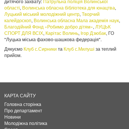
дитячого захвату:
Патрульна поліція Волинської
області
,
Волинська обласна бібліотека для юнацтва
,
Луцький міський молодіжний центр
,
Творчий
калейдоскоп
,
Волинська обласна Мала академія наук
,
Благодійний Фонд «Робимо добро дітям»
,
ЛУЦЬК
СПОРТ ДЛЯ ВСІХ
,
Карітас Волинь
,
Ігор Дзюбак
, ГО
"Луцька міська фахово-шашкова федерація".
Дякуємо
Клуб с.Сирники
та
Клуб с.Милуші
за теплий
прийом.
КАРТА САЙТУ
Головна сторінка
Про департамент
Новини
Молодіжна політика