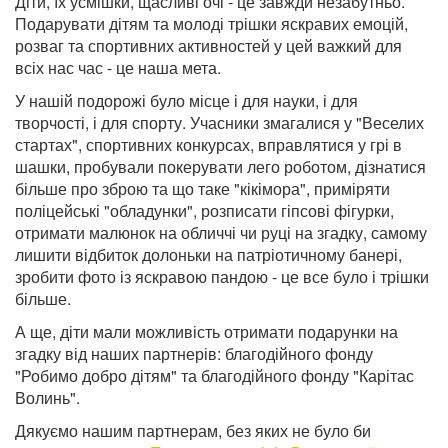
Діти, їх усмішки, щасливі очі - це завжди незабутньо.
Подарувати дітям та молоді трішки яскравих емоцій,
розваг та спортивних активностей у цей важкий для
всіх нас час - це наша мета.
У нашій подорожі було місце і для науки, і для
творчості, і для спорту. Учасники змагалися у "Веселих
стартах", спортивних конкурсах, вправлятися у грі в
шашки, пробували покерувати лего роботом, дізнатися
більше про зброю та що таке "кікімора", приміряти
поліцейські "обладунки", розписати гіпсові фігурки,
отримати малюнок на обличчі чи руці на згадку, самому
лишити відбиток долоньки на патріотичному банері,
зробити фото із яскравою пандою - це все було і трішки
більше.
А ще, діти мали можливість отримати подарунки на
згадку від наших партнерів: благодійного фонду
"Робимо добро дітям" та благодійного фонду "Карітас
Волинь".
Дякуємо нашим партнерам, без яких не було би