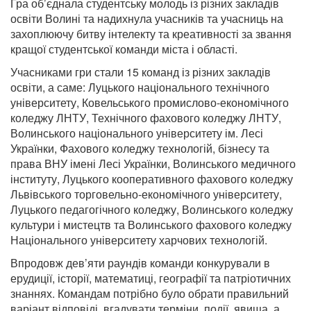
Гра об’єднала студентську молодь із різних закладів
освіти Волині та надихнула учасників та учасниць на
захоплюючу битву інтелекту та креативності за звання
кращої студентської команди міста і області.
Учасниками гри стали 15 команд із різних закладів
освіти, а саме: Луцького національного технічного
університету, Ковельського промислово-економічного
коледжу ЛНТУ, Технічного фахового коледжу ЛНТУ,
Волинського національного університету ім. Лесі
Українки, Фахового коледжу технологій, бізнесу та
права ВНУ імені Лесі Українки, Волинського медичного
інституту, Луцького кооперативного фахового коледжу
Львівського торговельно-економічного університету,
Луцького педагогічного коледжу, Волинського коледжу
культури і мистецтв та Волинського фахового коледжу
Національного університету харчових технологій.
Впродовж дев’яти раундів команди конкурували в
ерудиції, історії, математиці, географії та патріотичних
знаннях. Командам потрібно було обрати правильний
варіант відповіді, вгадувати терміни, події, явища, а