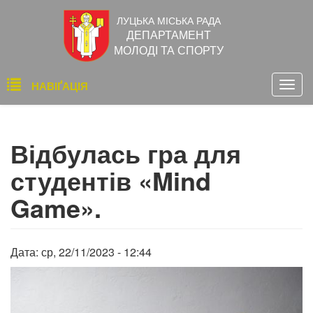
Перейти
ЛУЦЬКА МІСЬКА РАДА
до
ДЕПАРТАМЕНТ
основного
МОЛОДІ ТА СПОРТУ
вмісту
Основна
НАВІҐАЦІЯ
Togg
навіґація
navig
Відбулась гра для
студентів «Mind
Game».
Дата:
ср, 22/11/2023 - 12:44