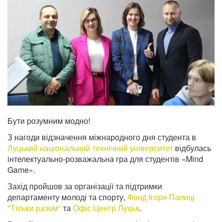
Бути розумним модно!
З нагоди відзначення міжнародного дня студента в
Луцький національний технічний університет
відбулась
інтелектуально-розважальна гра для студентів «Mind
Game».
Захід пройшов за організації та підтримки
департаменту молоді та спорту,
Фонд Ігоря Палиці
"Тільки разoм"
та
Офіс Центр Луцьк
.