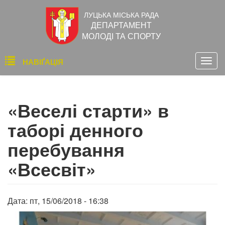
Перейти
ЛУЦЬКА МІСЬКА РАДА
до
ДЕПАРТАМЕНТ
основного
МОЛОДІ ТА СПОРТУ
вмісту
Основна
НАВІҐАЦІЯ
Togg
навіґація
navig
«Веселі старти» в
таборі денного
перебування
«Всесвіт»
Дата:
пт, 15/06/2018 - 16:38