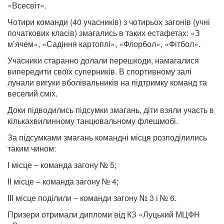
«Всесвіт».
Чотири команди (40 учасників) з чотирьох загонів (учні
початкових класів) змагались в таких естафетах: «З
м’ячем», «Садіння картоплі», «Флорбол», «Фітбол».
Учасники старанно долали перешкоди, намагалися
випередити своїх суперників. В спортивному залі
лунали вигуки вболівальників на підтримку команд та
веселий сміх.
Доки підводились підсумки змагань, діти взяли участь в
кількахвилинному танцювальному флешмобі.
За підсумками змагань командні місця розподілились
таким чином:
І місце – команда загону № 5;
ІІ місце – команда загону № 4;
ІІІ місце поділили – команди загону № 3 і № 6.
Призери отримали дипломи від КЗ «Луцький МЦФН