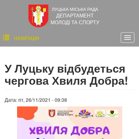
Перейти
ЛУЦЬКА МІСЬКА РАДА
до
ДЕПАРТАМЕНТ
основного
МОЛОДІ ТА СПОРТУ
вмісту
Основна
НАВІҐАЦІЯ
Togg
навіґація
navig
У Луцьку відбудеться
чергова Хвиля Добра!
Дата:
пт, 26/11/2021 - 09:38