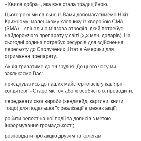
«Хвиля добра», яка вже стала традиційною.
Цього року ми спільно із Вами допомагатимемо Нікіті
Крижному, маленькому хлопчику із хворобою СМА
(SMA) – спінальна м’язова атрофія, який потребує
найдорожчого препарату у світі (2,3 млн. доларів). На
сьогодні родина потребує ресурсів для здійснення
перельоту до Сполучених Штатів Америки для
отримання препарату.
Акція триватиме до 19 грудня. До цього часу ми
закликаємо Вас:
приєднуватись до наших майстер-класів у кав’ярні-
кондитерії «Старе місто» або ж особисто їх проводити;
передавати свої вироби (хендмейд, картини, книги
тощо) для подальшої їх реалізації в межах акції;
робити репост нашої події та дописів з метою
інформування громадськості;
розповідати про акцію друзям та колегам;