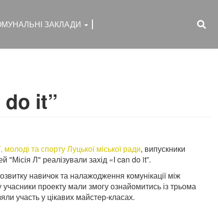
ОМУНАЛЬНІ ЗАКЛАДИ
do it”
, молоді та спорту Луцької міської ради
, випускники
 "Місія Л" реалізували захід «I can do it”.
озвитку навичок та налажодження комунікації між
у учасники проекту мали змогу ознайомитись із трьома
яли участь у цікавих майстер-класах.