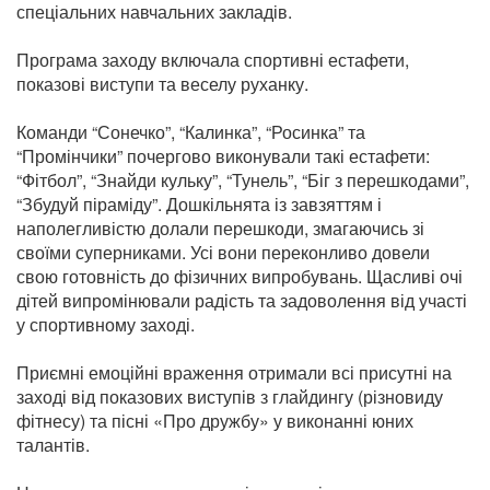
спеціальних навчальних закладів.
Програма заходу включала спортивні естафети,
показові виступи та веселу руханку.
Команди “Сонечко”, “Калинка”, “Росинка” та
“Промінчики” почергово виконували такі естафети:
“Фітбол”, “Знайди кульку”, “Тунель”, “Біг з перешкодами”,
“Збудуй піраміду”. Дошкільнята із завзяттям і
наполегливістю долали перешкоди, змагаючись зі
своїми суперниками. Усі вони переконливо довели
свою готовність до фізичних випробувань. Щасливі очі
дітей випромінювали радість та задоволення від участі
у спортивному заході.
Приємні емоційні враження отримали всі присутні на
заході від показових виступів з глайдингу (різновиду
фітнесу) та пісні «Про дружбу» у виконанні юних
талантів.