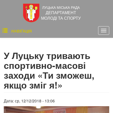
Перейти
ЛУЦЬКА МІСЬКА РАДА
до
ДЕПАРТАМЕНТ
основного
МОЛОДІ ТА СПОРТУ
вмісту
Основна
НАВІҐАЦІЯ
Togg
навіґація
navig
У Луцьку тривають
спортивно-масові
заходи «Ти зможеш,
якщо зміг я!»
Дата:
ср, 12/12/2018 - 13:06