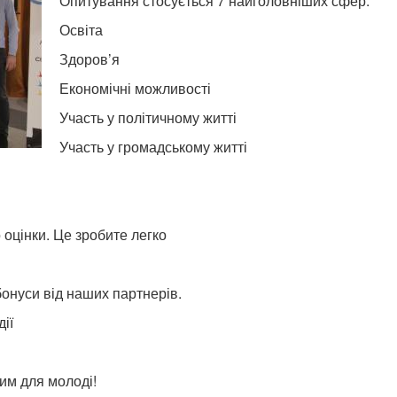
Опитування стосується 7 найголовніших сфер:
Освіта
Здоров’я
Економічні можливості
Участь у політичному житті
Участь у громадському житті
 оцінки. Це зробите легко
бонуси від наших партнерів.
ії
им для молоді!