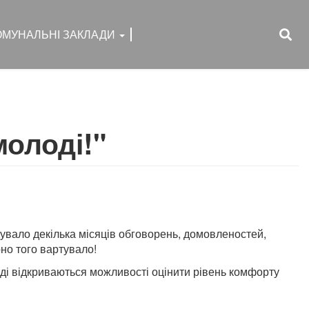
ОМУНАЛЬНІ ЗАКЛАДИ
молоді!"
вало декілька місяців обговорень, домовленостей,
оно того вартувало!
оді відкриваються можливості оцінити рівень комфорту