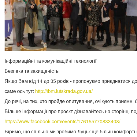
Інформаційні та комунікаційні технології
Безпека та захищеність
Якщо Вам від 14 до 35 років - пропонуємо приєднатися до
саме ось тут:
http://ibm.lutskrada.gov.ua/
До речі, на тих, хто пройде опитування, очікують приємні 
Більше інформації про проєкт дізнавайтесь на сторінці под
https://www.facebook.com/events/176155770833408/
Віримо, що спільно ми зробимо Луцьк ще більш комфортн