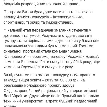
Академія рекреаційних технологій і права.
Програма Битви була дуже насичена та включала
велику кількість конкурсів – інтелектуальних,
спортивних, творчих та гумористичних.
Фінальний етап передбачав змагання студентів у
дотепності та гуморі. Результати студентської ліги
гумору стали вирішальними, адже розрив у балах між
навчальними закладами був мінімальний.
Гостями
фінальної програми стала команда "Збірна
Ювілейного" – переможці телешоу “Розсміши коміка”,
чемпіони Рівненської ліги сміху сезону 2016 року, віце-
чемпіони Одеської ліги сміху 2017 року.
За підсумками всіх змагань конкурсу титул кращого
закладу вищої освіти – 2019 та 30 000 грн. на
реалізацію молодіжного проекту здобув
Східноєвропейський національний університет імені
Лесі Українки. Друге місце посів Луцький національно
технічний університеті, а третє Луцький педагогічний
коледж.