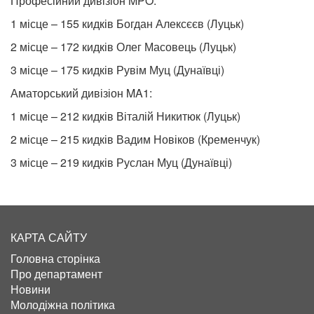
Професійний дивізіон MPO:
1 місце – 155 кидків Богдан Алексєєв (Луцьк)
2 місце – 172 кидків Олег Масовець (Луцьк)
3 місце – 175 кидків Рувім Муц (Дунаївці)
Аматорський дивізіон MA1:
1 місце – 212 кидків Віталій Никитюк (Луцьк)
2 місце – 215 кидків Вадим Новіков (Кременчук)
3 місце – 219 кидків Руслан Муц (Дунаївці)
КАРТА САЙТУ
Головна сторінка
Про департамент
Новини
Молодіжна політика