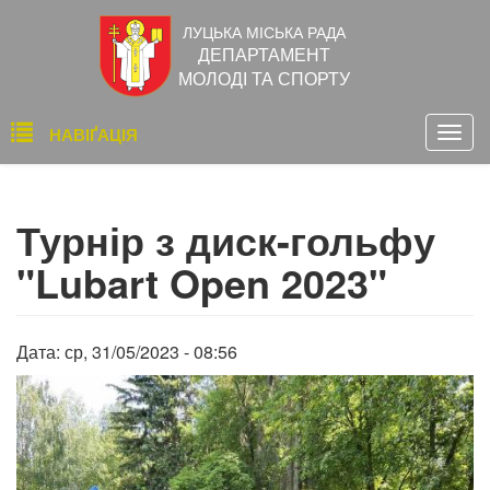
Перейти
ЛУЦЬКА МІСЬКА РАДА
до
ДЕПАРТАМЕНТ
основного
МОЛОДІ ТА СПОРТУ
вмісту
Основна
НАВІҐАЦІЯ
Togg
навіґація
navig
Турнір з диск-гольфу
"Lubart Open 2023"
Дата:
ср, 31/05/2023 - 08:56