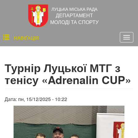
Перейти
ЛУЦЬКА МІСЬКА РАДА
до
ДЕПАРТАМЕНТ
основного
МОЛОДІ ТА СПОРТУ
вмісту
Основна
НАВІҐАЦІЯ
Togg
навіґація
navig
Турнір Луцької МТГ з
тенісу «Adrenalin CUP»
Дата:
пн, 15/12/2025 - 10:22