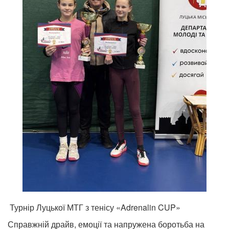
Турнір Луцької МТГ з тенісу «Adrenalin CUP»
Справжній драйв, емоції та напружена боротьба на