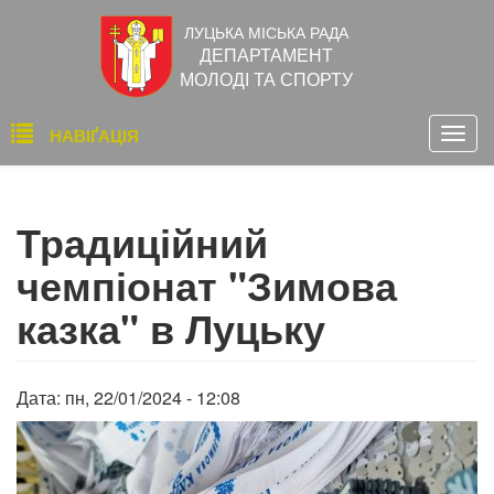
Перейти
ЛУЦЬКА МІСЬКА РАДА
до
ДЕПАРТАМЕНТ
основного
МОЛОДІ ТА СПОРТУ
вмісту
Основна
НАВІҐАЦІЯ
Togg
навіґація
navig
Традиційний
чемпіонат "Зимова
казка" в Луцьку
Дата:
пн, 22/01/2024 - 12:08