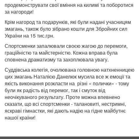
продемонструвати свої вміння на килимі та поборотися
за нагороди!
Крім нагород та подарунків, які були надані учасницям
змагань, також було зібрано кошти для Збройних сил
України на 15 тис.грн.
Спортсменки запалювали своєю жагою до перемоги,
граційністю та майстерністю. Кожна вправа була
сповнена драматизму та захоплювала увагу.
Суддівська колегія, очолювана головною натхненницею
цих змагань Наталією Данелюк мусила все ж емоції та
якість виконання розкласти на
різні « полички» - тому
були як радість від перемог, так і смуток від
неочікуваного результату. Проте можна впевнено
сказати, що всі спортсменки -
талановиті, нестримні,
яскраві гімнастки, які дають надію на гідне майбутнє
нашої країни!