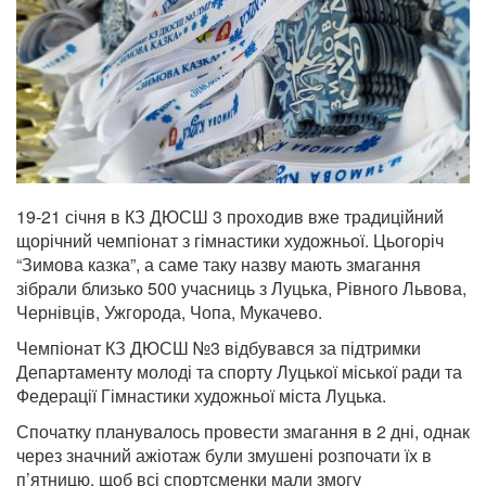
19-21 січня в КЗ ДЮСШ 3 проходив вже традиційний
щорічний чемпіонат з гімнастики художньої. Цьогоріч
“Зимова казка”, а саме таку назву мають змагання
зібрали близько 500 учасниць з Луцька, Рівного Львова,
Чернівців, Ужгорода, Чопа, Мукачево.
Чемпіонат КЗ ДЮСШ №3
відбувався за підтримки
Департаменту молоді та спорту Луцької міської ради та
Федерації Гімнастики художньої міста Луцька.
Спочатку планувалось провести змагання в 2 дні, однак
через значний ажіотаж були змушені розпочати їх в
п’ятницю, щоб всі спортсменки мали змогу