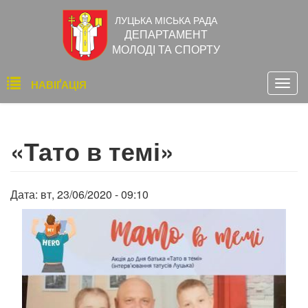
Перейти
ЛУЦЬКА МІСЬКА РАДА
до
ДЕПАРТАМЕНТ
основного
МОЛОДІ ТА СПОРТУ
вмісту
Основна
НАВІҐАЦІЯ
Togg
навіґація
navig
«Тато в темі»
Дата:
вт, 23/06/2020 - 09:10