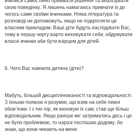
вчилися самостійно приймати рішення та аналізувати
свою поведінку. Я лишень намагаюсь привчати їх до
чогось саме своїми вчинками. Ніяка література та
розповіді не допоможуть, якщо не підкріпляти це
власним прикладом. Ваші діти будуть наслідувати Вас,
тому в першу чергу варто виховувати себе, обдумувати
власні вчинки аби бути взірцем для дітей.
5. Чого Вас навчила дитина (діти)?
Мабуть, більшій дисциплінованості та відповідальності.
З їхньою появою я розумію, що взяв на себе певні
обов’язки. І з тих пір, як виховую їх сам, став ще більш
відповідальним. Якщо раніше міг затриматись десь і це
не було проблемою, то наразі поспішаю додому, бо
знаю, що вони чекають на мене.