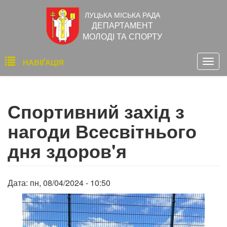
Перейти
ЛУЦЬКА МІСЬКА РАДА
до
ДЕПАРТАМЕНТ
основного
МОЛОДІ ТА СПОРТУ
вмісту
Основна
НАВІҐАЦІЯ
Togg
навіґація
navig
Спортивний захід з
нагоди Всесвітнього
дня здоров'я
Дата:
пн, 08/04/2024 - 10:50