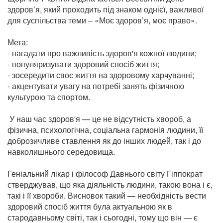
здоров’я, який проходить під знаком однієї, важливої
для суспільства теми – «Моє здоров’я, моє право».
Мета:
- нагадати про важливість здоров'я кожної людини;
- популяризувати здоровий спосіб життя;
- зосередити своє життя на здоровому харчуванні;
- акцентувати увагу на потребі занять фізичною
культурою та спортом.
У наш час здоров'я — це не відсутність хвороб, а
фізична, психологічна, соціальна гармонія людини, її
доброзичливе ставлення як до інших людей, так і до
навколишнього середовища.
Геніальний лікар і філософ Давнього світу Гіппократ
стверджував, що яка діяльність людини, такою вона і є,
такі і її хвороби. Висновок такий — необхідність вести
здоровий спосіб життя була актуальною як в
стародавньому світі, так і сьогодні, тому що він — є