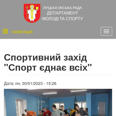
Перейти
ЛУЦЬКА МІСЬКА РАДА
до
ДЕПАРТАМЕНТ
основного
МОЛОДІ ТА СПОРТУ
вмісту
Основна
НАВІҐАЦІЯ
Togg
навіґація
navig
Спортивний захід
"Спорт єднає всіх"
Дата:
пн, 30/01/2023 - 15:26