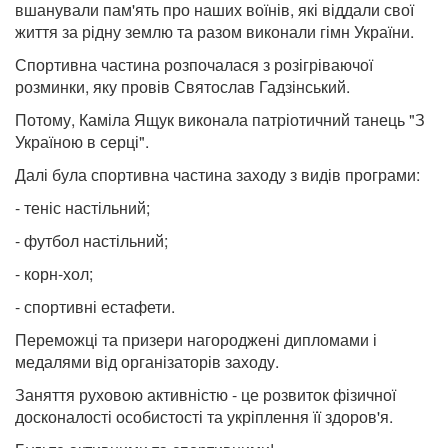
вшанували пам'ять про наших воїнів, які віддали свої
життя за рідну землю та разом виконали гімн України.
Спортивна частина розпочалася з розігріваючої
розминки, яку провів Святослав Гадзінський.
Потому, Каміла Ящук виконала патріотичний танець "З
Україною в серці".
Далі була спортивна частина заходу з видів програми:
- теніс настільний;
- футбол настільний;
- корн-хол;
- спортивні естафети.
Переможці та призери нагороджені дипломами і
медалями від організаторів заходу.
Заняття руховою активністю - це розвиток фізичної
досконалості особистості та укріплення її здоров'я.