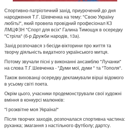
Спортивно-патріотичний захід, приурочений до дня
народження Т.Г. Шевченка на тему: "Свою Україну
любіть!", який провела провідний професіонал КЗ
ЛМЦФЗН "Спорт для всіх" Галина Тимощук в осередку
"Стріла" (б-р Дружби народів, 13а).
Захід розпочався з бесіди-вікторини про життя та
творчу діяльність видатного українського митця.
Потому звучали пісні у виконанні ансамблю "Лучанки"
на слова Т.Г.Шевченка - "Думи мої, думи " та "Тополя".
Також вихованці осередку декламували вірші відомого
в усьому світі поета.
Окрім цього, учасники продемонстрували свої художні
вміння в конкурсі малюнків:
"І розквітне моя Україна!"
Після творчих заходів, розпочалася спортивна частина:
руханка; змагання з настільного футболу; дартсу.