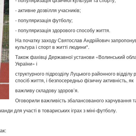
- популяризація фізичної культури та спорту;
- активне дозвілля учасників;
- популяризація футболу;
- популяризація здорового способу життя.
На початку заходу Святослав Андрійович запропонува
культура і спорт в житті людини".
Також фахівці Державної установи «Волинський обл
України» і
структурного підрозділу Луцького районного відділу
спосіб життя, і безпосередньо фізичну активність, як
важливу складову здоров’я.
Оговорили важливість збалансованого харчування та п
нди для участі в товариських іграх з міні-футболу.
ак: