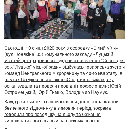
Сьогодні, 10 січня 2020 року в осередку «Білий м’яч»
(вул. Конякіна, 35) комунального закладу «Луцький
міський центр фізичного здоров'я населення “Спорт для
всіх” Луцької міської ради» відбулась товариська зустріч
команд Центрального мікрорайону та 40-го кварталу, в
рамках Всеукраїнської акції «Спортивна зима», яку
організували та провели провідні професіонали: Юрій
Остромецький, Юрій Тимцо, Володимир Наумук.
Захід розпочався з ознайомлення дітей із правилами
безпечного відпочинку в зимовий період, зокрема
говорили про поведінку на льоду та бажання
зміцнювати свій організм на свіжому повітрі.