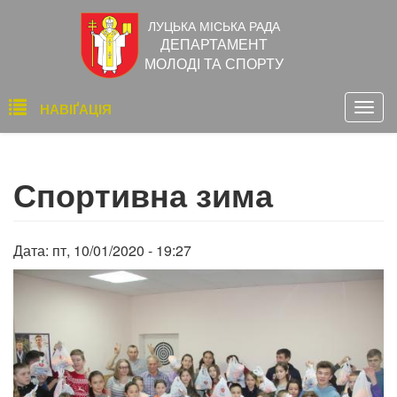
Перейти
ЛУЦЬКА МІСЬКА РАДА
до
ДЕПАРТАМЕНТ
основного
МОЛОДІ ТА СПОРТУ
вмісту
Основна
НАВІҐАЦІЯ
Togg
навіґація
navig
Спортивна зима
Дата:
пт, 10/01/2020 - 19:27