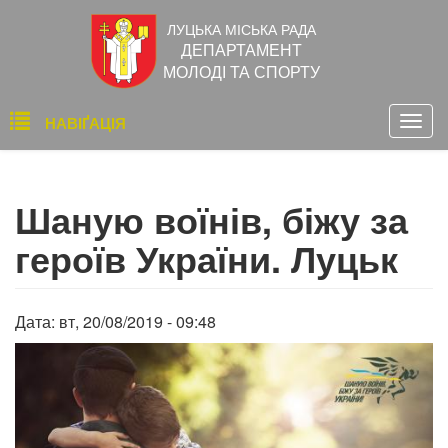
Перейти
ЛУЦЬКА МІСЬКА РАДА
до
ДЕПАРТАМЕНТ
основного
МОЛОДІ ТА СПОРТУ
вмісту
Основна
НАВІҐАЦІЯ
Togg
навіґація
navig
Шаную воїнів, біжу за
героїв України. Луцьк
Дата:
вт, 20/08/2019 - 09:48