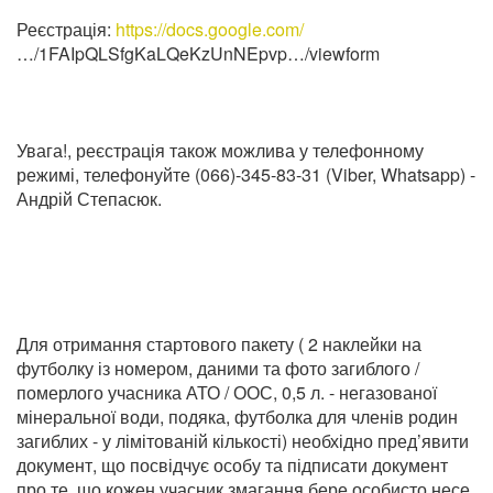
Реєстрація:
https://docs.google.com/
…/1FAIpQLSfgKaLQeKzUnNEpvp…/viewform
Увага!, реєстрація також можлива у телефонному
режимі, телефонуйте (066)-345-83-31 (Viber, Whatsapp) -
Андрій Степасюк.
Для отримання стартового пакету ( 2 наклейки на
футболку із номером, даними та фото загиблого /
померлого учасника АТО / ООС, 0,5 л. - негазованої
мінеральної води, подяка, футболка для членів родин
загиблих - у лімітованій кількості) необхідно пред’явити
документ, що посвідчує особу та підписати документ
про те, що кожен учасник змагання бере особисто несе