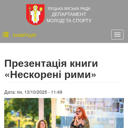
Перейти
ЛУЦЬКА МІСЬКА РАДА
до
ДЕПАРТАМЕНТ
основного
МОЛОДІ ТА СПОРТУ
вмісту
Основна
НАВІҐАЦІЯ
Togg
навіґація
navig
Презентація книги
«Нескорені рими»
Дата:
пн, 13/10/2025 - 11:49