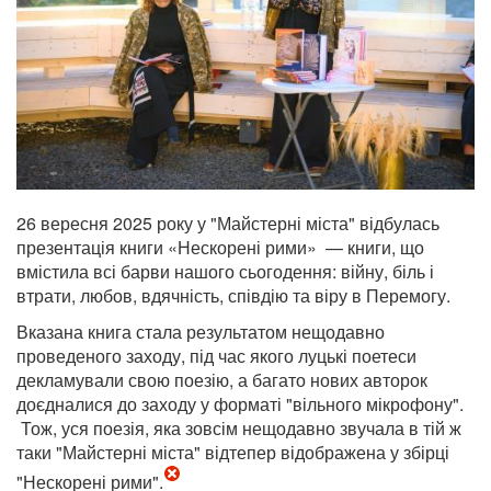
26 вересня 2025 року у "Майстерні міста" відбулась
презентація книги «Нескорені рими» — книги, що
вмістила всі барви нашого сьогодення: війну, біль і
втрати, любов, вдячність, співдію та віру в Перемогу.
Вказана книга стала результатом нещодавно
проведеного заходу, під час якого луцькі поетеси
декламували свою поезію, а багато нових авторок
доєдналися до заходу у форматі "вільного мікрофону".
Тож, уся поезія, яка зовсім нещодавно звучала в тій ж
таки "Майстерні міста" відтепер відображена у збірці
"Нескорені рими".