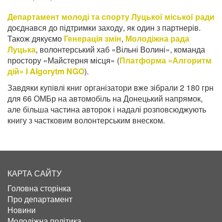
Департамент молоді та спорту Луцької міської ради
доєднався до підтримки заходу, як один з партнерів.
Також дякуємо
Генерація змін
,
Молодіжна рада
Луцька
, волонтерський хаб «Вільні Волині», команда
простору «Майстерня місця» (
Платформа «Алгоритм
дій» І Algorytm NGO
).
Завдяки купівлі книг організатори вже зібрали 2 180 грн
для 66 ОМБр на автомобіль на Донецький напрямок,
але більша частина авторок і надалі розповсюджують
книгу з частковим волонтерським внеском.
КАРТА САЙТУ
Головна сторінка
Про департамент
Новини
Молодіжна політика