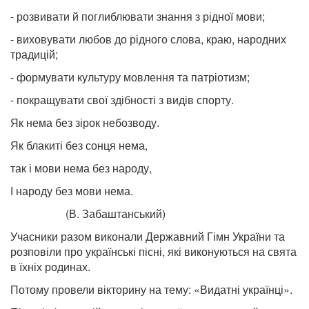
- розвивати й поглиблювати знання з рідної мови;
- виховувати любов до рідного слова, краю, народних
традицій;
- формувати культуру мовлення та патріотизм;
- покращувати свої здібності з видів спорту.
Як нема без зірок небозводу.
Як блакиті без сонця нема,
так і мови нема без народу,
І народу без мови нема.
(В. Забаштанський)
Учасники разом виконали Державний Гімн України та
розповіли про українські пісні, які виконуються на свята
в їхніх родинах.
Потому провели вікторину на тему: «Видатні українці».