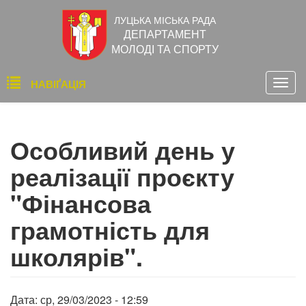
Перейти
ЛУЦЬКА МІСЬКА РАДА
до
ДЕПАРТАМЕНТ
основного
МОЛОДІ ТА СПОРТУ
вмісту
Основна
НАВІҐАЦІЯ
Togg
навіґація
navig
Особливий день у
реалізації проєкту
"Фінансова
грамотність для
школярів".
Дата:
ср, 29/03/2023 - 12:59