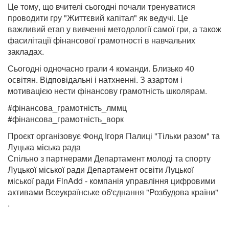
Це тому, що вчителі сьогодні почали тренуватися
проводити гру "Життєвий капітал" як ведучі. Це
важливий етап у вивченні методології самої гри, а також
фасилітації фінансової грамотності в навчальних
закладах.
Сьогодні одночасно грали 4 команди. Близько 40
освітян. Відповідальні і натхненні. З азартом і
мотивацією нести фінансову грамотність школярам.
#фінансова_грамотність_лммц
#фінансова_грамотність_ворк
Проєкт організовує Фонд Ігоря Палиці "Тільки разoм" та
Луцька міська рада
Спільно з партнерами Департамент молоді та спорту
Луцької міської ради Департамент освіти Луцької
міської ради FinAdd - компанія управління цифровими
активами Всеукраїнське об'єднання "Розбудова країни"
.