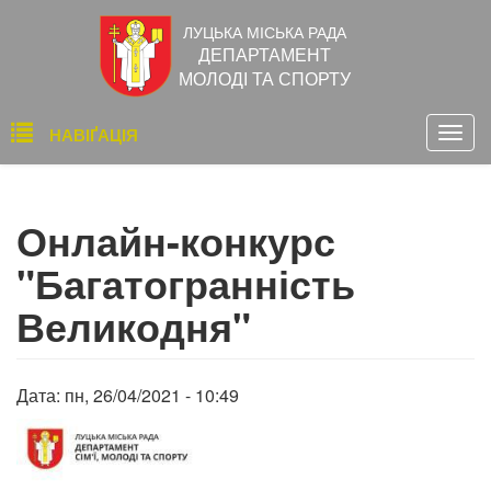
Перейти
ЛУЦЬКА МІСЬКА РАДА
до
ДЕПАРТАМЕНТ
основного
МОЛОДІ ТА СПОРТУ
вмісту
Основна
НАВІҐАЦІЯ
Togg
навіґація
navig
Онлайн-конкурс
"Багатогранність
Великодня"
Дата:
пн, 26/04/2021 - 10:49