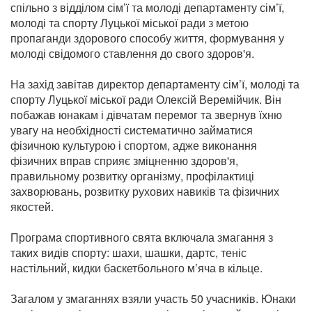
спільно з відділом сім’ї та молоді департаменту сім’ї,
молоді та спорту Луцької міської ради з метою
пропаганди здорового способу життя, формування у
молоді свідомого ставлення до свого здоров'я.
На захід завітав директор департаменту сім’ї, молоді та
спорту Луцької міської ради Олексій Веремійчик. Він
побажав юнакам і дівчатам перемог та звернув їхню
увагу на необхідності систематично займатися
фізичною культурою і спортом, адже виконання
фізичних вправ сприяє зміцненню здоров'я,
правильному розвитку організму, профілактиці
захворювань, розвитку рухових навиків та фізичних
якостей.
Програма спортивного свята включала змагання з
таких видів спорту: шахи, шашки, дартс, теніс
настільний, кидки баскетбольного м’яча в кільце.
Загалом у змаганнях взяли участь 50 учасників. Юнаки