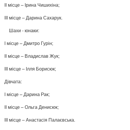
II місце – Ірина Чишихіна;
III місце – Дарина Сахарук.
Шахи - юнаки:
I місце – Дмитро Гурін;
II місце – Владислав Жук;
III місце – Ілля Борисюк;
Дівчата:
I місце – Дарина Рак;
II місце – Ольга Денисюк;
III місце – Анастасія Палаєвська.