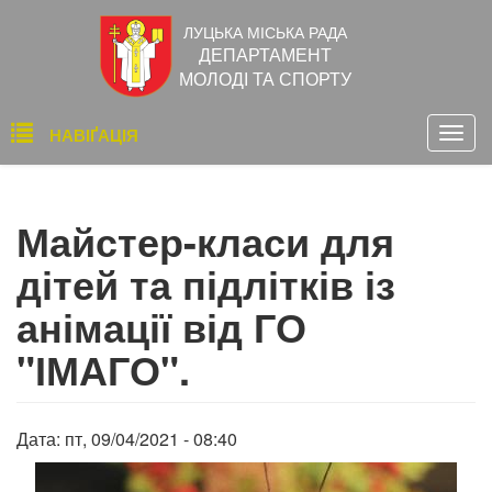
Перейти
ЛУЦЬКА МІСЬКА РАДА
до
ДЕПАРТАМЕНТ
основного
МОЛОДІ ТА СПОРТУ
вмісту
Основна
НАВІҐАЦІЯ
Togg
навіґація
navig
Майстер-класи для
дітей та підлітків із
анімації від ГО
"ІМАГО".
Дата:
пт, 09/04/2021 - 08:40